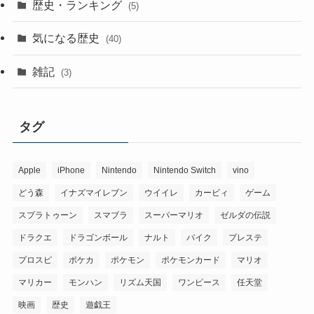
歴史・ランキング
(5)
気になる歴史
(40)
雑記
(3)
タグ
Apple
iPhone
Nintendo
Nintendo Switch
vino
どう森
イナズマイレブン
ウイイレ
カービィ
ゲーム
スプラトゥーン
スマブラ
スーパーマリオ
ゼルダの伝説
ドラクエ
ドラゴンボール
ナルト
バイク
プレステ
プロスピ
ポケカ
ポケモン
ポケモンカード
マリオ
マリカー
モンハン
リズム天国
ワンピース
任天堂
映画
歴史
遊戯王