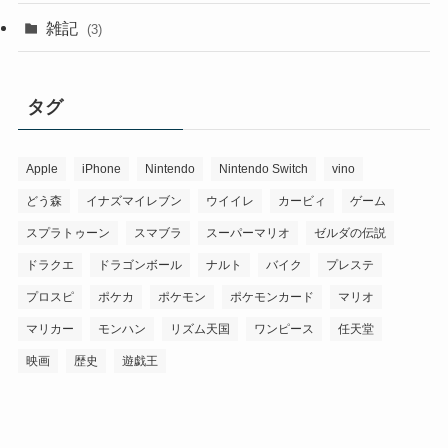
雑記
(3)
タグ
Apple
iPhone
Nintendo
Nintendo Switch
vino
どう森
イナズマイレブン
ウイイレ
カービィ
ゲーム
スプラトゥーン
スマブラ
スーパーマリオ
ゼルダの伝説
ドラクエ
ドラゴンボール
ナルト
バイク
プレステ
プロスピ
ポケカ
ポケモン
ポケモンカード
マリオ
マリカー
モンハン
リズム天国
ワンピース
任天堂
映画
歴史
遊戯王