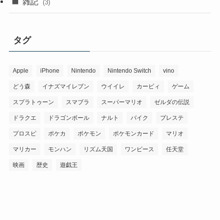
雑記
(3)
タグ
Apple
iPhone
Nintendo
Nintendo Switch
vino
どう森
イナズマイレブン
ウイイレ
カービィ
ゲーム
スプラトゥーン
スマブラ
スーパーマリオ
ゼルダの伝説
ドラクエ
ドラゴンボール
ナルト
バイク
プレステ
プロスピ
ポケカ
ポケモン
ポケモンカード
マリオ
マリカー
モンハン
リズム天国
ワンピース
任天堂
映画
歴史
遊戯王