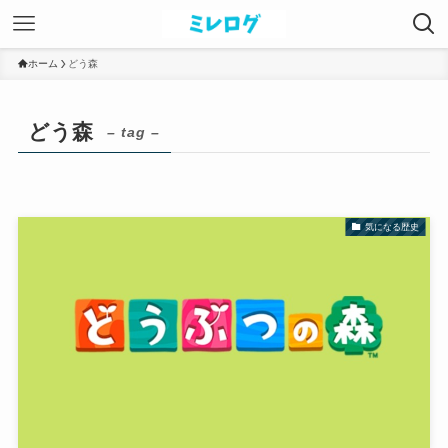
ホーム
どう森
どう森
– tag –
気になる歴史