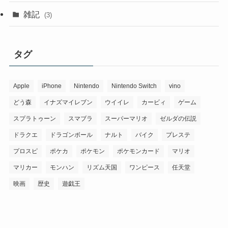
雑記
(3)
タグ
Apple
iPhone
Nintendo
Nintendo Switch
vino
どう森
イナズマイレブン
ウイイレ
カービィ
ゲーム
スプラトゥーン
スマブラ
スーパーマリオ
ゼルダの伝説
ドラクエ
ドラゴンボール
ナルト
バイク
プレステ
プロスピ
ポケカ
ポケモン
ポケモンカード
マリオ
マリカー
モンハン
リズム天国
ワンピース
任天堂
映画
歴史
遊戯王