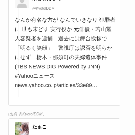
紀容疑者を新たに逮捕 実行犯か？宝島
龍太郎さん夫婦遺体損壊事件で急展開 ２
０代前半で犯罪を犯すと､一生を棒を振る
事になる｡きちんと罪を認めて､罪を償っ
てほしい｡ fnn.jp/articles/FNN/6…
（出典 @tachanhorun）
NO-SAY
@ygWtQqB6mKg17l3
仮面ライダーウィザード 若山耀人
pic.twitter.com/gUM4M1eA0d