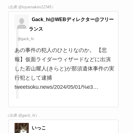
たぁこ
@anzai6532
ワカヤマキラト…若山耀人… えっ？！あ
と子役の？？？ #若山耀人 #宝島龍太郎 #
宝島幸子 anzno.com/wakayama-kirat…
（出典 @anzai6532）
富山の子育て中
@toyamaken12345
のちの、黒田官兵衛 クレジットが岡田准
一の後に来るくらいの約だったんだ #若
山耀人 pic.twitter.com/F29vZgs840