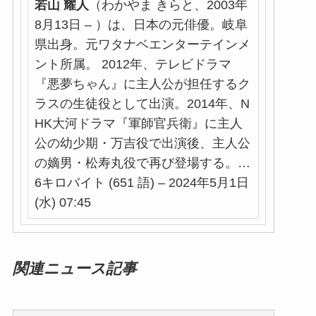
若山
耀人
（わかやま きらと、2003年
8月13日 – ）は、日本の元俳優。岐阜
県出身。元ワタナベエンターテインメ
ント所属。 2012年、テレビドラマ
『悪夢ちゃん』に主人公が担任するク
ラスの生徒役として出演。2014年、N
HK大河ドラマ『軍師官兵衛』に主人
公の幼少期・万吉役で出演後、主人公
の嫡男・松寿丸役で再び登場する。…
6キロバイト (651 語) – 2024年5月1日
(水) 07:45
関連ニュース記事