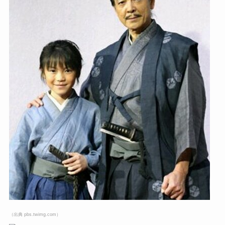
（出典 contents.oricon.co.jp）