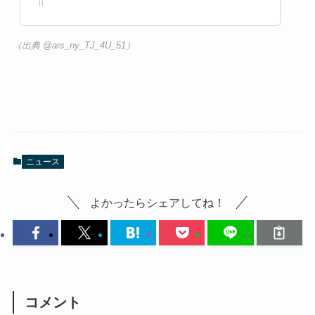
（出典 @gack_hi）
いっこ
@ikko_sewj
若山耀人ってなんだか聞き覚えが… と思
ったら官兵衛様の幼少期を演じたあの子
か ちょっとショック
（出典 @ikko_sewj）
オム
@ars_ny_TJ_4U_51
若山耀人くん曇天に笑うでてたよね 福士
くんと優馬くんにほっぺた引っ張られて