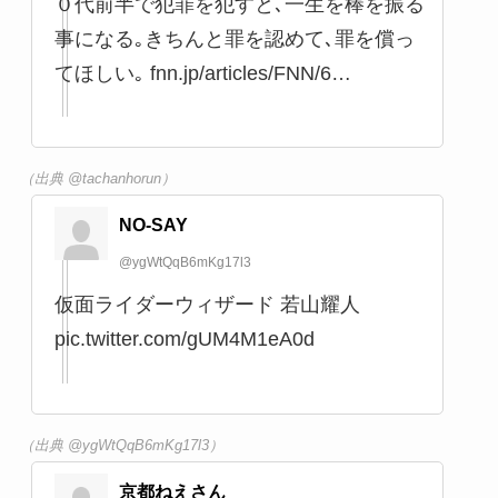
X(旧Twitter)の反応
自分の直感信じてる
@hitorigotobutsu
若山耀人くん。どーすんのよ。 美濃加茂
市長とのツーショットは、犯罪者ツーシ
ョットになってしまったよ。
（出典 @hitorigotobutsu）
たっちゃん 日本保守党一般党員🇯🇵
🌸
@tachanhorun
元俳優の若山耀人容疑者と韓国籍の姜光