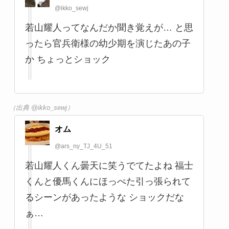
（出典 @toyamaken12345）
Gack_hi@WEBディレクター@フリー
ランス
@gack_hi
あの事件の犯人のひとりなのか。 【悲
報】仮面ライダーウィザードなどに出演
した若山耀人(きらと)が那須遺体事件の実
行犯として逮捕
tweetsoku.news/2024/05/01/%e3…