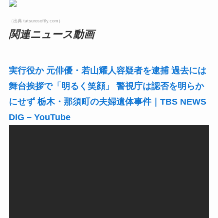
（出典 nordot-res.cloudinary.com）