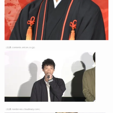
（出典 kitsac1001.com）