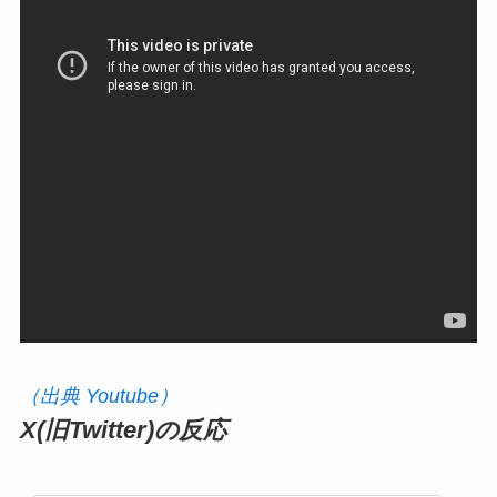
（出典 pbs.twimg.com）
（出典 tatsurosoftly.com）
関連ニュース動画
実行役か 元俳優・若山耀人容疑者を逮捕 過去には
舞台挨拶で「明るく笑顔」 警視庁は認否を明らか
にせず 栃木・那須町の夫婦遺体事件｜TBS NEWS
DIG – YouTube