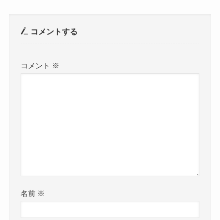
るシーンがあったような ショックだな
ぁ…
（出典 @ars_ny_TJ_4U_51）
ニュース
よかったらシェアしてね！