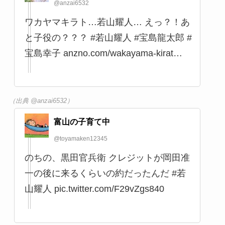
（出典 @ygWtQqB6mKg17l3）
京都ねえさん
@KyotoIDDM
なんか有名な方が なんでいきなり 犯罪者
に 世も末どす 実行役か 元俳優・若山耀
人容疑者を逮捕 過去には舞台挨拶で
「明るく笑顔」 警視庁は認否を明らか
にせず 栃木・那須町の夫婦遺体事件
(TBS NEWS DIG Powered by JNN)
#Yahooニュース
news.yahoo.co.jp/articles/33e89…
（出典 @KyotoIDDM）