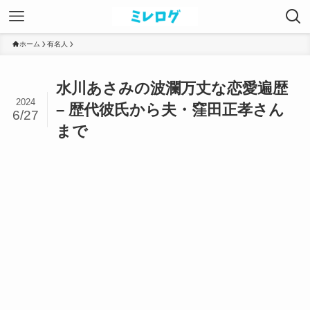
ホーム
有名人
水川あさみの波瀾万丈な恋愛遍歴
2024
– 歴代彼氏から夫・窪田正孝さん
6/27
まで