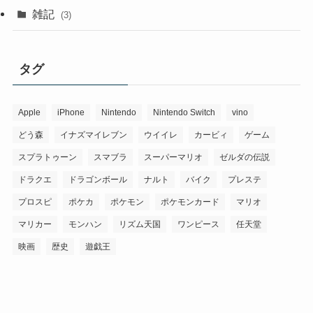
雑記
(3)
タグ
Apple
iPhone
Nintendo
Nintendo Switch
vino
どう森
イナズマイレブン
ウイイレ
カービィ
ゲーム
スプラトゥーン
スマブラ
スーパーマリオ
ゼルダの伝説
ドラクエ
ドラゴンボール
ナルト
バイク
プレステ
プロスピ
ポケカ
ポケモン
ポケモンカード
マリオ
マリカー
モンハン
リズム天国
ワンピース
任天堂
映画
歴史
遊戯王