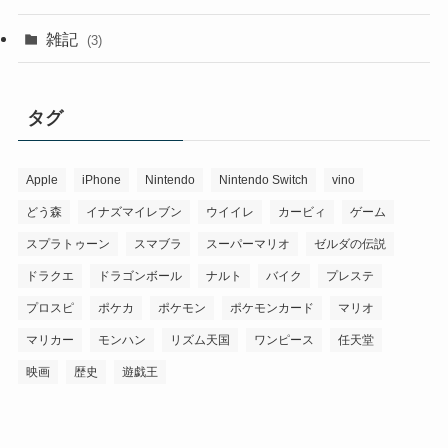
雑記
(3)
タグ
Apple
iPhone
Nintendo
Nintendo Switch
vino
どう森
イナズマイレブン
ウイイレ
カービィ
ゲーム
スプラトゥーン
スマブラ
スーパーマリオ
ゼルダの伝説
ドラクエ
ドラゴンボール
ナルト
バイク
プレステ
プロスピ
ポケカ
ポケモン
ポケモンカード
マリオ
マリカー
モンハン
リズム天国
ワンピース
任天堂
映画
歴史
遊戯王