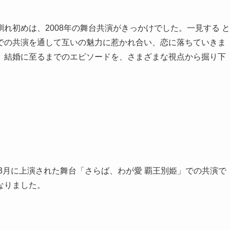
れ初めは、2008年の舞台共演がきっかけでした。一見する と
での共演を通して互いの魅力に惹かれ合い、恋に落ちていきま
、結婚に至るまでのエピソードを、さまざまな視点から掘り下
年3月に上演された舞台「さらば、わが愛 覇王別姫」での共演で
なりました。