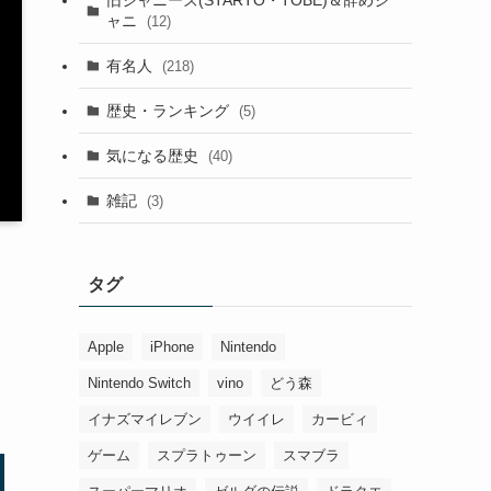
ャニ
(12)
有名人
(218)
歴史・ランキング
(5)
気になる歴史
(40)
雑記
(3)
タグ
Apple
iPhone
Nintendo
Nintendo Switch
vino
どう森
イナズマイレブン
ウイイレ
カービィ
ゲーム
スプラトゥーン
スマブラ