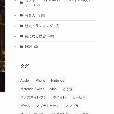
ャニ
(12)
有名人
(218)
歴史・ランキング
(5)
気になる歴史
(40)
雑記
(3)
タグ
Apple
iPhone
Nintendo
Nintendo Switch
vino
どう森
イナズマイレブン
ウイイレ
カービィ
ゲーム
スプラトゥーン
スマブラ