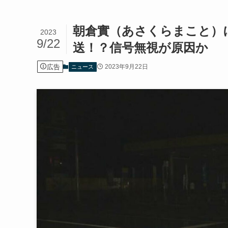
朝倉實（あさくらまこと）
2023
9/22
送！？信号無視が原因か
広告
2023年9月22日
ニュース