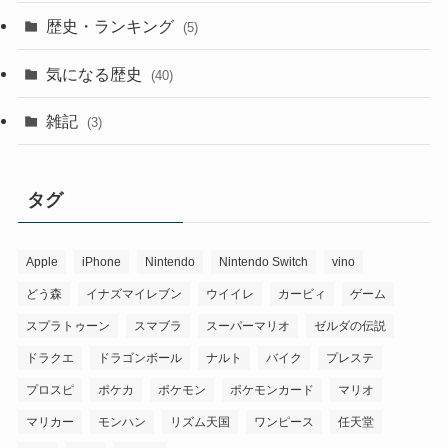
歴史・ランキング
(5)
気になる歴史
(40)
雑記
(3)
タグ
Apple
iPhone
Nintendo
Nintendo Switch
vino
どう森
イナズマイレブン
ウイイレ
カービィ
ゲーム
スプラトゥーン
スマブラ
スーパーマリオ
ゼルダの伝説
ドラクエ
ドラゴンボール
ナルト
バイク
プレステ
プロスピ
ポケカ
ポケモン
ポケモンカード
マリオ
マリカー
モンハン
リズム天国
ワンピース
任天堂