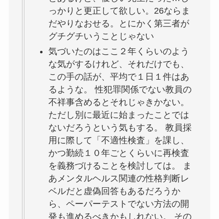
っかりと更正して欲しい。26ならま
だやりなおせる。とにかく第三者が
グチグチいうことじゃない
気づいたのはここ２年くらいのよう
な気がするけれど、それだけでも、
この手の話が、平均で１日１件はあ
るような。 性犯罪関係でない教員の
不祥事含めるとそれじゃきかない。
ただし別に最近に始まったことでは
ないだろうという気もする。 教員採
用に際して「不適性検査」を課し、
かつ勤続１０年ごとくらいに再検査
を義務づけることを検討しては。 ま
あメンタルヘルス関連の性格判断レ
ベルだと虚偽回答もあるだろうか
ら、ペーパーテストでない方法の開
発も進めるべきかもしれない。 その