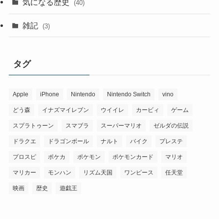
気になる歴史
(40)
雑記
(3)
タグ
Apple
iPhone
Nintendo
Nintendo Switch
vino
どう森
イナズマイレブン
ウイイレ
カービィ
ゲーム
スプラトゥーン
スマブラ
スーパーマリオ
ゼルダの伝説
ドラクエ
ドラゴンボール
ナルト
バイク
プレステ
プロスピ
ポケカ
ポケモン
ポケモンカード
マリオ
マリカー
モンハン
リズム天国
ワンピース
任天堂
映画
歴史
遊戯王