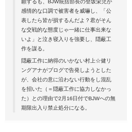
願するも、BJW統括部長の登坂栄児が
感情的な口調で被害者を威嚇し、「公
表したら皆が損するんだよ？君がそん
な交戦的な態度じゃ一緒に仕事出来な
いよ」と泣き寝入りを強要し、隠蔽工
作を謀る。
隠蔽工作に納得のいかない村上☆健リ
ングアナがブログで告発しようとした
が、会社の意に沿わない行動をし混乱
を招いた（＝隠蔽工作に協力しなかっ
た）との理由で2月16日付でBJWへの無
期限出入り禁止処分になる。