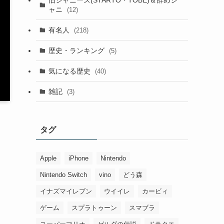
ャニ
(12)
有名人
(218)
歴史・ランキング
(5)
気になる歴史
(40)
雑記
(3)
タグ
Apple
iPhone
Nintendo
Nintendo Switch
vino
どう森
イナズマイレブン
ウイイレ
カービィ
ゲーム
スプラトゥーン
スマブラ