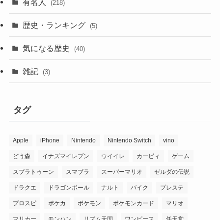
有名人
(218)
歴史・ランキング
(5)
気になる歴史
(40)
雑記
(3)
タグ
Apple
iPhone
Nintendo
Nintendo Switch
vino
どう森
イナズマイレブン
ウイイレ
カービィ
ゲーム
スプラトゥーン
スマブラ
スーパーマリオ
ゼルダの伝説
ドラクエ
ドラゴンボール
ナルト
バイク
プレステ
プロスピ
ポケカ
ポケモン
ポケモンカード
マリオ
マリカー
モンハン
リズム天国
ワンピース
任天堂