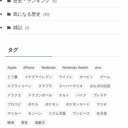
歴史・ランキング
(5)
気になる歴史
(40)
雑記
(3)
タグ
Apple
iPhone
Nintendo
Nintendo Switch
vino
どう森
イナズマイレブン
ウイイレ
カービィ
ゲーム
スプラトゥーン
スマブラ
スーパーマリオ
ゼルダの伝説
ドラクエ
ドラゴンボール
ナルト
バイク
プレステ
プロスピ
ポケカ
ポケモン
ポケモンカード
マリオ
マリカー
モンハン
リズム天国
ワンピース
任天堂
映画
歴史
遊戯王