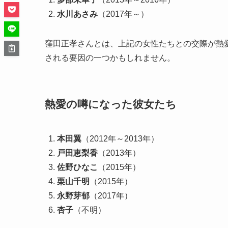
水川あさみ
（2017年～）
窪田正孝さんとは、上記の女性たちとの交際が熱
される要因の一つかもしれません。
熱愛の噂になった彼女たち
本田翼
（2012年～2013年）
戸田恵梨香
（2013年）
佐野ひなこ
（2015年）
栗山千明
（2015年）
永野芽郁
（2017年）
杏子
（不明）