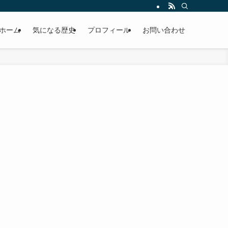
ホーム
気になる歴史
プロフィール
お問い合わせ