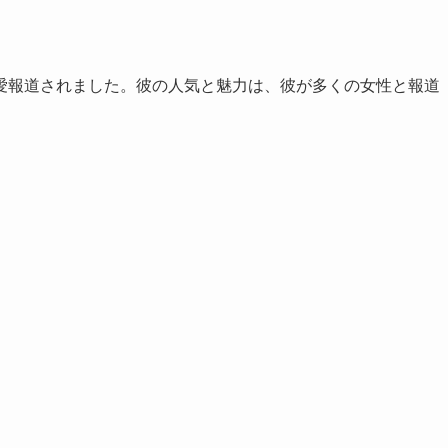
愛報道されました。彼の人気と魅力は、彼が多くの女性と報道