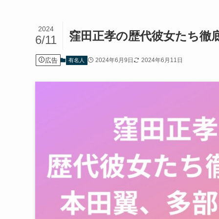
2024
窪田正孝の歴代彼女たち徹
6/11
広告
2024年6月9日
2024年6月11日
有名人