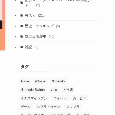
ャニ
(12)
有名人
(218)
歴史・ランキング
(5)
気になる歴史
(40)
雑記
(3)
タグ
Apple
iPhone
Nintendo
Nintendo Switch
vino
どう森
イナズマイレブン
ウイイレ
カービィ
ゲーム
スプラトゥーン
スマブラ