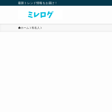
最新トレンド情報をお届け！
ホーム
有名人