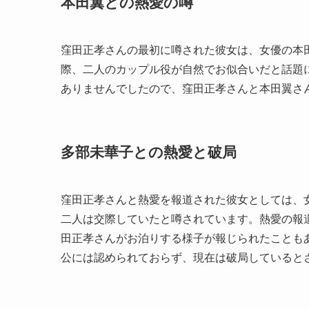
本田翼との熱愛の噂
窪田正孝さんの最初に噂された彼女は、女優の本田
際、二人のカップル役が自然でお似合いだと話題
ありませんでしたので、窪田正孝さんと本田翼さ
多部未華子との熱愛と破局
窪田正孝さんと熱愛を報道された彼女としては、女
二人は交際していたと噂されています。熱愛の報
田正孝さんがお泊りする様子が報じられたことも
公には認められておらず、現在は破局していると