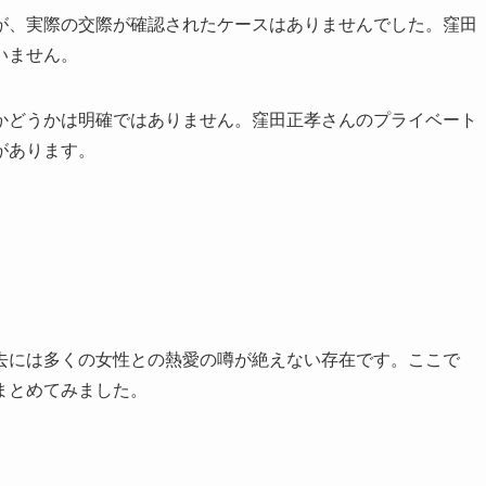
が、実際の交際が確認されたケースはありませんでした。窪田
いません。
かどうかは明確ではありません。窪田正孝さんのプライベート
があります。
去には多くの女性との熱愛の噂が絶えない存在です。ここで
まとめてみました。