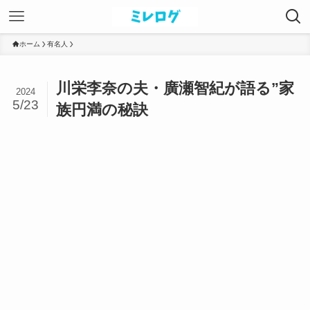
ホーム
有名人
川栄李奈の夫・廣瀬智紀が語る”家
2024
5/23
族円満の秘訣