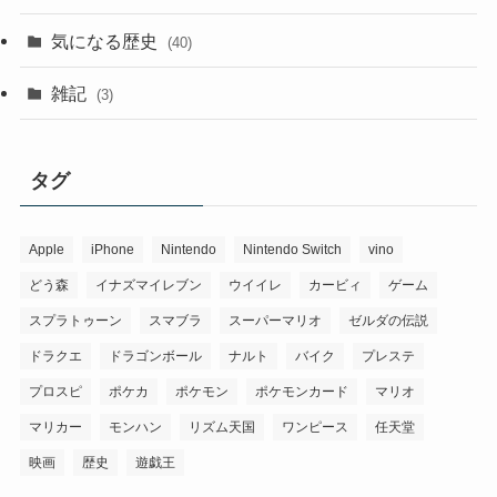
気になる歴史
(40)
雑記
(3)
タグ
Apple
iPhone
Nintendo
Nintendo Switch
vino
どう森
イナズマイレブン
ウイイレ
カービィ
ゲーム
スプラトゥーン
スマブラ
スーパーマリオ
ゼルダの伝説
ドラクエ
ドラゴンボール
ナルト
バイク
プレステ
プロスピ
ポケカ
ポケモン
ポケモンカード
マリオ
マリカー
モンハン
リズム天国
ワンピース
任天堂
映画
歴史
遊戯王