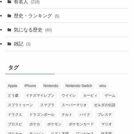
有名人
(218)
歴史・ランキング
(5)
気になる歴史
(40)
雑記
(3)
タグ
Apple
iPhone
Nintendo
Nintendo Switch
vino
どう森
イナズマイレブン
ウイイレ
カービィ
ゲーム
スプラトゥーン
スマブラ
スーパーマリオ
ゼルダの伝説
ドラクエ
ドラゴンボール
ナルト
バイク
プレステ
プロスピ
ポケカ
ポケモン
ポケモンカード
マリオ
マリカー
モンハン
リズム天国
ワンピース
任天堂