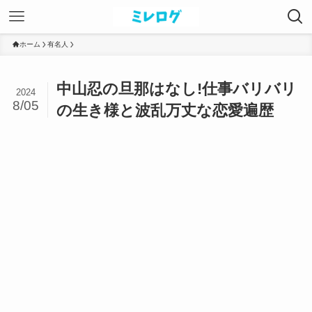
ホーム
有名人
中山忍の旦那はなし!仕事バリバリ
2024
8/05
の生き様と波乱万丈な恋愛遍歴