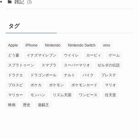
雑記
(3)
タグ
Apple
iPhone
Nintendo
Nintendo Switch
vino
どう森
イナズマイレブン
ウイイレ
カービィ
ゲーム
スプラトゥーン
スマブラ
スーパーマリオ
ゼルダの伝説
ドラクエ
ドラゴンボール
ナルト
バイク
プレステ
プロスピ
ポケカ
ポケモン
ポケモンカード
マリオ
マリカー
モンハン
リズム天国
ワンピース
任天堂
映画
歴史
遊戯王