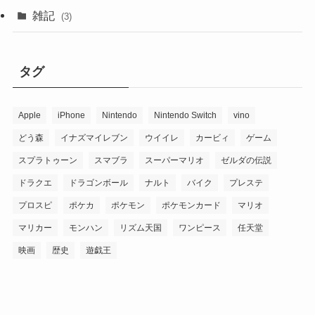
雑記
(3)
タグ
Apple
iPhone
Nintendo
Nintendo Switch
vino
どう森
イナズマイレブン
ウイイレ
カービィ
ゲーム
スプラトゥーン
スマブラ
スーパーマリオ
ゼルダの伝説
ドラクエ
ドラゴンボール
ナルト
バイク
プレステ
プロスピ
ポケカ
ポケモン
ポケモンカード
マリオ
マリカー
モンハン
リズム天国
ワンピース
任天堂
映画
歴史
遊戯王