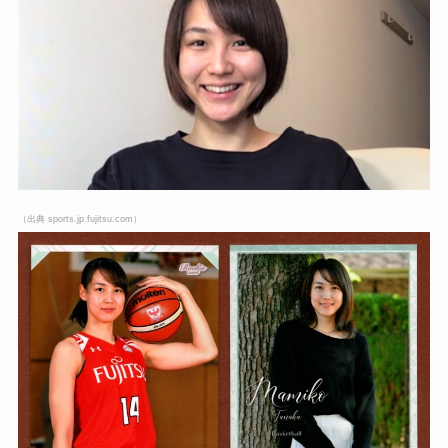
（出典 sports.jp.fujitsu.com）