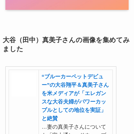
大谷（田中）真美子さんの画像を集めてみ
ました
“ブルーカーペットデビュ
ー”の大谷翔平＆真美子さん
を米メディアが「エレガン
スな大谷夫婦がパワーカッ
プルとしての地位を実証」
と絶賛
…妻の真美子さんについて