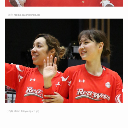
（出典 media.safarilounge.jp）
（出典 static.tokyo-np.co.jp）