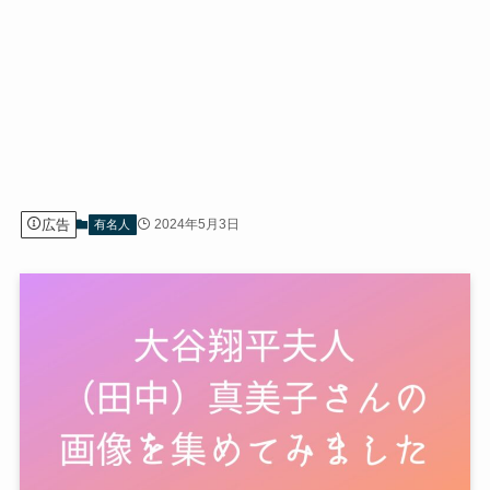
広告
2024年5月3日
有名人