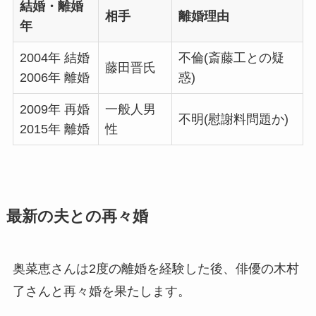
結婚・離婚
相手
離婚理由
年
2004年 結婚
不倫(斎藤工との疑
藤田晋氏
2006年 離婚
惑)
2009年 再婚
一般人男
不明(慰謝料問題か)
2015年 離婚
性
最新の夫との再々婚
奥菜恵さんは2度の離婚を経験した後、俳優の木村
了さんと再々婚を果たします。