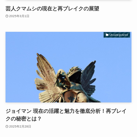
芸人クマムシの現在と再ブレイクの展望
2025年3月1日
Uncategorized
ジョイマン 現在の活躍と魅力を徹底分析！再ブレイ
クの秘密とは？
2025年2月28日