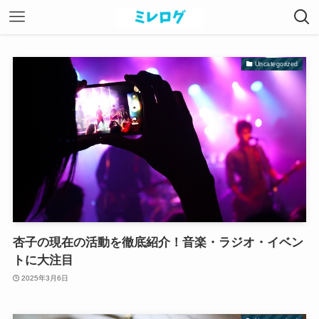
Uncategorized
杏子の現在の活動を徹底紹介！音楽・ラジオ・イベン
トに大注目
2025年3月6日