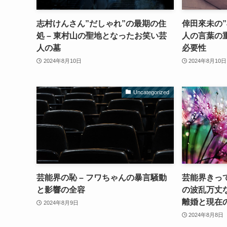
志村けんさん”だしゃれ”の最期の住
倖田來未の”
処 – 東村山の聖地となったお笑い芸
人の言葉の
人の墓
必要性
2024年8月10日
2024年8月10日
Uncategorized
芸能界の恥 – フワちゃんの暴言騒動
芸能界きっ
と影響の全容
の波乱万丈な
離婚と現在
2024年8月9日
2024年8月8日