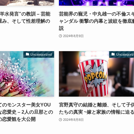
羊水発言”の教訓 – 芸能
芸能界の寵児・中丸雄一の不倫ス
重み、そして性差理解の
ャンダル 衝撃の内幕と波紋を徹底
説
2024年8月9日
Uncategorized
Uncategori
てのモンスター美女YOU
宮野真守の結婚と離婚、そして子
恋愛史 – 2人の旦那との
たちの真実 ~嫁と家族の情報に迫
の恋愛観を大公開
2024年8月8日