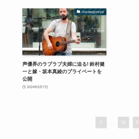
Uncategorized
声優界のラブラブ夫婦に迫る! 鈴村健
一と嫁・坂本真綾のプライベートを
公開
2024年8月7日
1
...
34
3