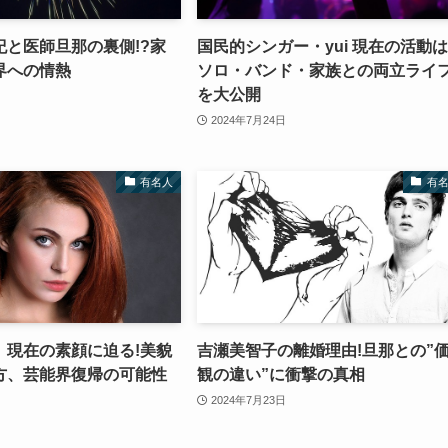
紀と医師旦那の裏側!?家
国民的シンガー・yui 現在の活動は
界への情熱
ソロ・バンド・家族との両立ライ
を大公開
2024年7月24日
有名人
有
、現在の素顔に迫る!美貌
吉瀬美智子の離婚理由!旦那との”
方、芸能界復帰の可能性
観の違い”に衝撃の真相
2024年7月23日