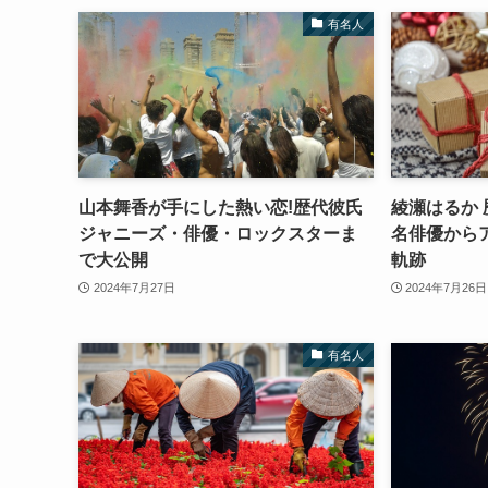
有名人
山本舞香が手にした熱い恋!歴代彼氏
綾瀬はるか 
ジャニーズ・俳優・ロックスターま
名俳優から
で大公開
軌跡
2024年7月27日
2024年7月26日
有名人