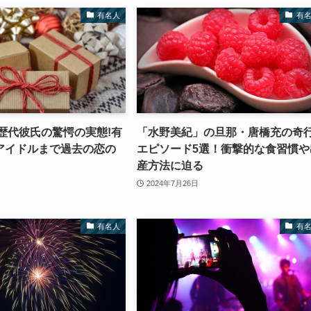
有名人
有
歴代彼氏の驚愕の実態!有
「水野美紀」の旦那・唐橋充の奇
アイドルまで過去の恋の
エピソード5選！衝撃的な食習慣や
産方法に迫る
2024年7月26日
有名人
有