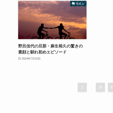
有名人
野呂佳代の旦那・麻生裕久の驚きの
素顔と馴れ初めエピソード
2024年7月22日
1
...
36
3