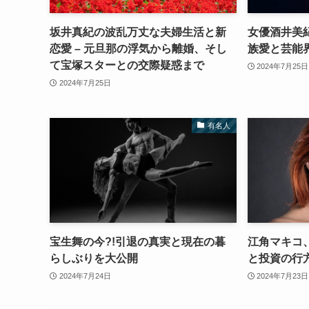
坂井真紀の波乱万丈な夫婦生活と新
女優酒井美
恋愛 – 元旦那の浮気から離婚、そし
族愛と芸能
て宝塚スターとの交際疑惑まで
2024年7月25日
2024年7月25日
有名人
宝生舞の今?!引退の真実と現在の暮
江角マキコ
らしぶりを大公開
と投資の行
2024年7月24日
2024年7月23日