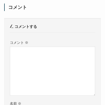
コメント
コメントする
コメント
※
名前
※