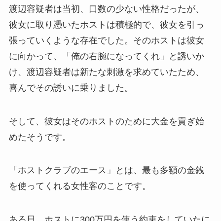
渡辺容疑者は当初、口数の少ない性格だったが、
彼女に取り憑いたホストは積極的で、彼女を引っ
張っていくような存在でした。そのホストは彼女
に向かって、「俺の右腕になってくれ」と誘いか
け、渡辺容疑者は新たな刺激を求めていたため、
喜んでその誘いに乗りました。
そして、彼女はそのホストのために大金を貢ぎ始
めたそうです。
「ホストクラブのエース」とは、最も多額の金銭
を使ってくれる女性客のことです。
ある日、ホストに300万円を使う約束をしていたに