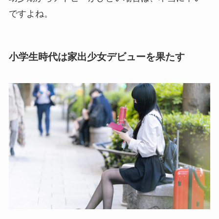
ですよね。
小学生時代は家出少女デビューを果たす