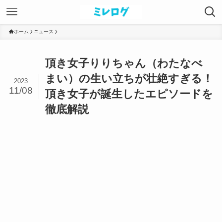
ホーム
ニュース
頂き女子りりちゃん（わたなべ
まい）の生い立ちが壮絶すぎる！
2023
11/08
頂き女子が誕生したエピソードを
徹底解説