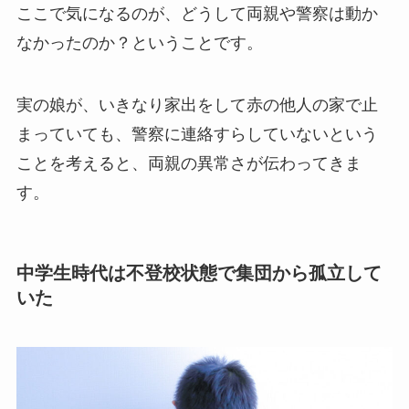
ここで気になるのが、どうして両親や警察は動か
なかったのか？ということです。
実の娘が、いきなり家出をして赤の他人の家で止
まっていても、警察に連絡すらしていないという
ことを考えると、両親の異常さが伝わってきま
す。
中学生時代は不登校状態で集団から孤立して
いた