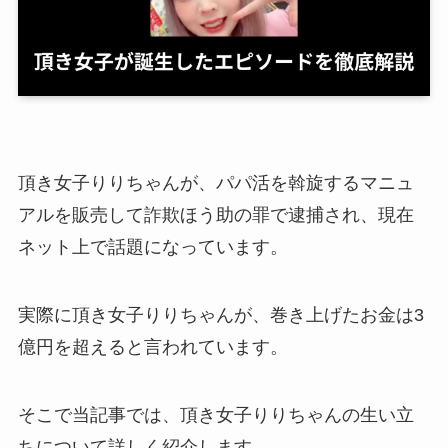
頂き女子りりちゃんが、パパ活を斡旋するマニュ
アルを販売して詐欺ほう助の罪で逮捕され、現在
ネット上で話題になっています。
実際に頂き女子りりちゃんが、巻き上げたお金は3
億円を超えると言われています。
そこで当記事では、頂き女子りりちゃんの生い立
ちについて詳しく紹介します。