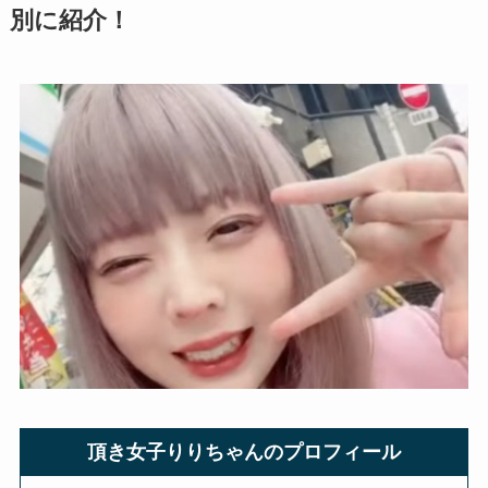
別に紹介！
頂き女子りりちゃんのプロフィール