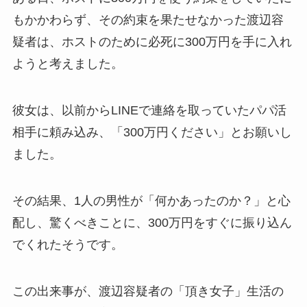
もかかわらず、その約束を果たせなかった渡辺容
疑者は、ホストのために必死に300万円を手に入れ
ようと考えました。
彼女は、以前からLINEで連絡を取っていたパパ活
相手に頼み込み、「300万円ください」とお願いし
ました。
その結果、1人の男性が「何かあったのか？」と心
配し、驚くべきことに、300万円をすぐに振り込ん
でくれたそうです。
この出来事が、渡辺容疑者の「頂き女子」生活の