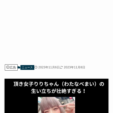
広告
2023年11月6日
2023年11月8日
ニュース