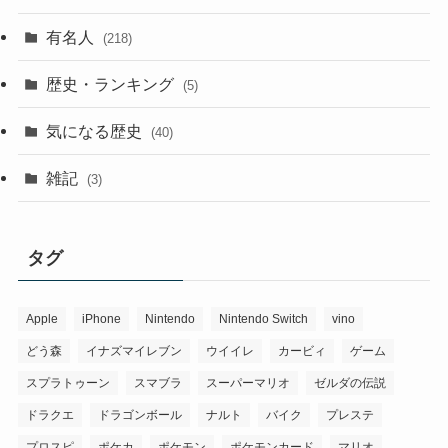
有名人
(218)
歴史・ランキング
(5)
気になる歴史
(40)
雑記
(3)
タグ
Apple
iPhone
Nintendo
Nintendo Switch
vino
どう森
イナズマイレブン
ウイイレ
カービィ
ゲーム
スプラトゥーン
スマブラ
スーパーマリオ
ゼルダの伝説
ドラクエ
ドラゴンボール
ナルト
バイク
プレステ
プロスピ
ポケカ
ポケモン
ポケモンカード
マリオ