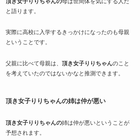
頂き女子りりちゃんの
母は世間体を気にする人だ
と語ります。
実際に高校に入学するきっかけになったのも母親
ということです。
父親に比べて母親は、
頂き女子りりちゃん
のこと
を考えていたのではないかなと推測できます。
頂き女子りりちゃんの
姉は仲が悪い
頂き女子りりちゃんの
姉は仲が悪いということが
予想されます。