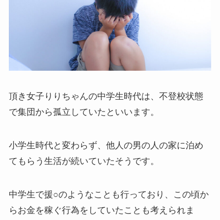
頂き女子りりちゃんの中学生時代は、不登校状態
で集団から孤立していたといいます。
小学生時代と変わらず、他人の男の人の家に泊め
てもらう生活が続いていたそうです。
中学生で援○のようなことも行っており、この頃か
らお金を稼ぐ行為をしていたことも考えられま