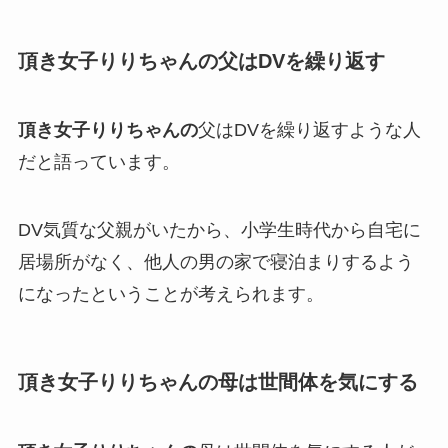
頂き女子りりちゃんの
父はDVを繰り返す
頂き女子りりちゃんの
父はDVを繰り返すような人
だと語っています。
DV気質な父親がいたから、小学生時代から自宅に
居場所がなく、他人の男の家で寝泊まりするよう
になったということが考えられます。
頂き女子りりちゃんの
母は世間体を気にする