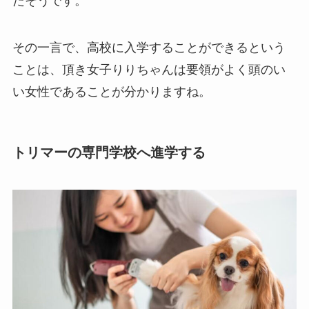
だそうです。
その一言で、高校に入学することができるという
ことは、頂き女子りりちゃんは要領がよく頭のい
い女性であることが分かりますね。
トリマーの専門学校へ進学する