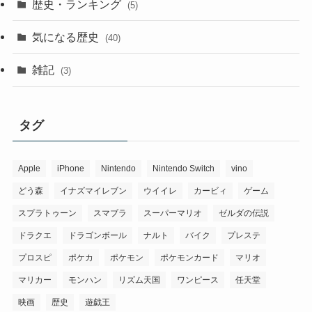
歴史・ランキング
(5)
気になる歴史
(40)
雑記
(3)
タグ
Apple
iPhone
Nintendo
Nintendo Switch
vino
どう森
イナズマイレブン
ウイイレ
カービィ
ゲーム
スプラトゥーン
スマブラ
スーパーマリオ
ゼルダの伝説
ドラクエ
ドラゴンボール
ナルト
バイク
プレステ
プロスピ
ポケカ
ポケモン
ポケモンカード
マリオ
マリカー
モンハン
リズム天国
ワンピース
任天堂
映画
歴史
遊戯王