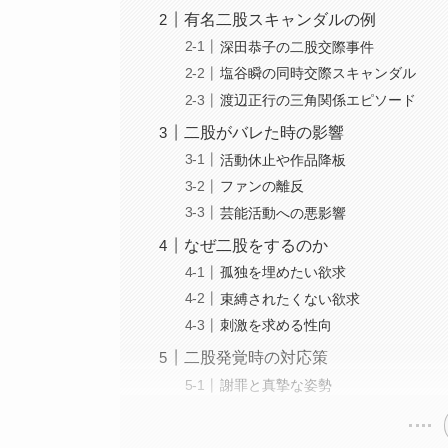
有名二股スキャンダルの例
深田恭子の二股交際事件
塩谷瞬の同時交際スキャンダル
渡辺正行の三角関係エピソード
二股がバレた時の影響
活動休止や作品降板
ファンの離反
芸能活動への悪影響
なぜ二股をするのか
孤独を埋めたい欲求
束縛されたくない欲求
刺激を求める性向
二股発覚時の対応策
謝罪と真摯な姿勢