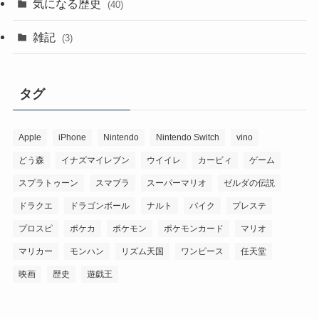
気になる歴史
(40)
雑記
(3)
タグ
Apple
iPhone
Nintendo
Nintendo Switch
vino
どう森
イナズマイレブン
ウイイレ
カービィ
ゲーム
スプラトゥーン
スマブラ
スーパーマリオ
ゼルダの伝説
ドラクエ
ドラゴンボール
ナルト
バイク
プレステ
プロスピ
ポケカ
ポケモン
ポケモンカード
マリオ
マリカー
モンハン
リズム天国
ワンピース
任天堂
映画
歴史
遊戯王