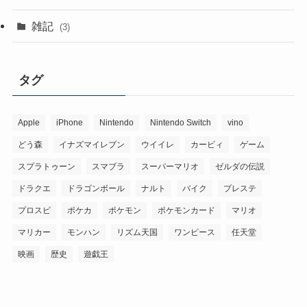
雑記
(3)
タグ
Apple
iPhone
Nintendo
Nintendo Switch
vino
どう森
イナズマイレブン
ウイイレ
カービィ
ゲーム
スプラトゥーン
スマブラ
スーパーマリオ
ゼルダの伝説
ドラクエ
ドラゴンボール
ナルト
バイク
プレステ
プロスピ
ポケカ
ポケモン
ポケモンカード
マリオ
マリカー
モンハン
リズム天国
ワンピース
任天堂
映画
歴史
遊戯王