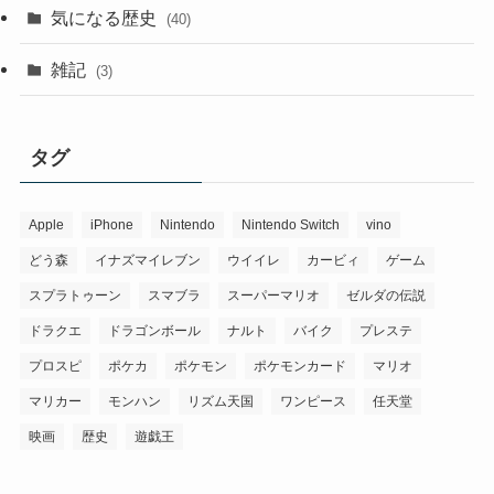
気になる歴史
(40)
雑記
(3)
タグ
Apple
iPhone
Nintendo
Nintendo Switch
vino
どう森
イナズマイレブン
ウイイレ
カービィ
ゲーム
スプラトゥーン
スマブラ
スーパーマリオ
ゼルダの伝説
ドラクエ
ドラゴンボール
ナルト
バイク
プレステ
プロスピ
ポケカ
ポケモン
ポケモンカード
マリオ
マリカー
モンハン
リズム天国
ワンピース
任天堂
映画
歴史
遊戯王