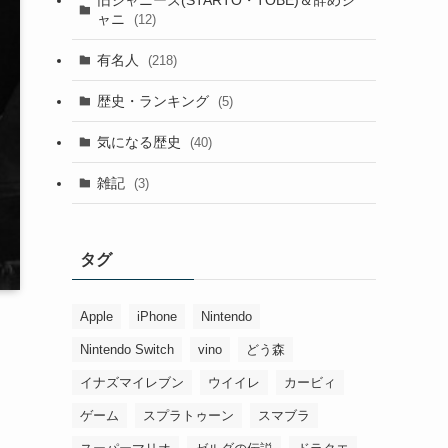
ャニ
(12)
有名人
(218)
歴史・ランキング
(5)
気になる歴史
(40)
雑記
(3)
タグ
Apple
iPhone
Nintendo
Nintendo Switch
vino
どう森
イナズマイレブン
ウイイレ
カービィ
ゲーム
スプラトゥーン
スマブラ