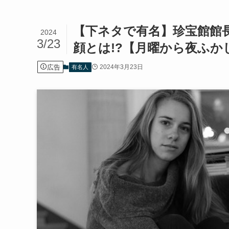
【下ネタで有名】珍宝館館長
2024
3/23
顔とは!?【月曜から夜ふか
広告
2024年3月23日
有名人