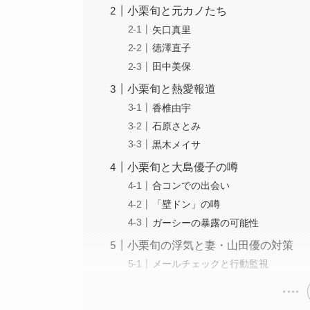
小栗旬と元カノたち
矢口真里
徳澤直子
田中美保
小栗旬と熱愛報道
香椎由宇
石原さとみ
黒木メイサ
小栗旬と大島優子の噂
合コンでの出会い
「壁ドン」の噂
ガーシーの暴露の可能性
小栗旬の浮気と妻・山田優の対策
メールチェックと行動監視