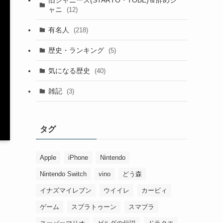
ャニ
(12)
有名人
(218)
歴史・ランキング
(5)
気になる歴史
(40)
雑記
(3)
タグ
Apple
iPhone
Nintendo
Nintendo Switch
vino
どう森
イナズマイレブン
ウイイレ
カービィ
ゲーム
スプラトゥーン
スマブラ