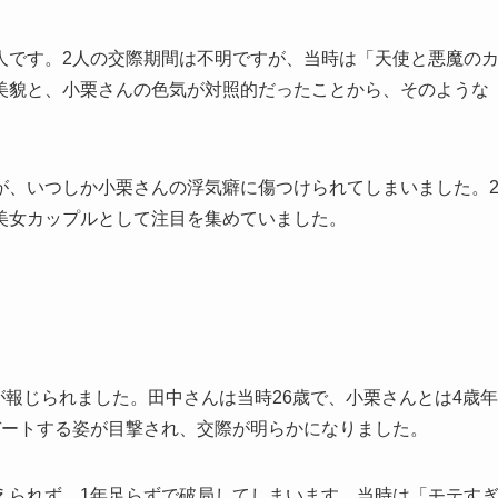
人です。2人の交際期間は不明ですが、当時は「天使と悪魔の
美貌と、小栗さんの色気が対照的だったことから、そのような
が、いつしか小栗さんの浮気癖に傷つけられてしまいました。
美女カップルとして注目を集めていました。
が報じられました。田中さんは当時26歳で、小栗さんとは4歳年
デートする姿が目撃され、交際が明らかになりました。
えられず、1年足らずで破局してしまいます。当時は「モテす