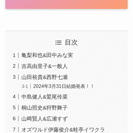
目次
亀梨和也&田中みな実
吉高由里子&一般人
山田裕貴&西野七瀬
2024年3月31日結婚発表！！
中島健人&鷲尾伶菜
桐山照史&狩野舞子
山﨑賢人&広瀬すず
オズワルド伊藤俊介&蛙亭イワクラ