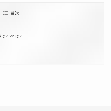
目次
件
像は？SNSは？