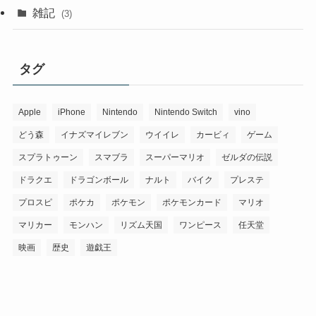
雑記
(3)
タグ
Apple
iPhone
Nintendo
Nintendo Switch
vino
どう森
イナズマイレブン
ウイイレ
カービィ
ゲーム
スプラトゥーン
スマブラ
スーパーマリオ
ゼルダの伝説
ドラクエ
ドラゴンボール
ナルト
バイク
プレステ
プロスピ
ポケカ
ポケモン
ポケモンカード
マリオ
マリカー
モンハン
リズム天国
ワンピース
任天堂
映画
歴史
遊戯王