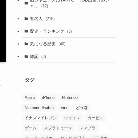
ャニ
(12)
有名人
(218)
歴史・ランキング
(5)
気になる歴史
(40)
雑記
(3)
タグ
者
Apple
iPhone
Nintendo
Nintendo Switch
vino
どう森
イナズマイレブン
ウイイレ
カービィ
ゲーム
スプラトゥーン
スマブラ