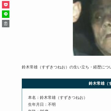
鈴木常雄（すずきつねお）の生い立ち・経歴につ
鈴木常雄（
本名：鈴木常雄（すずきつねお）
生年月日：不明