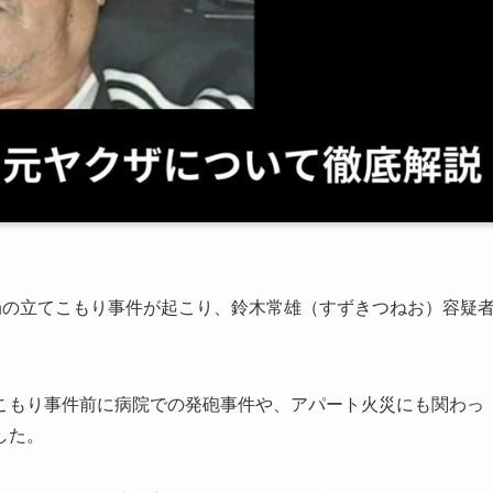
郵便局の立てこもり事件が起こり、鈴木常雄（すずきつねお）容疑
こもり事件前に病院での発砲事件や、アパート火災にも関わっ
した。