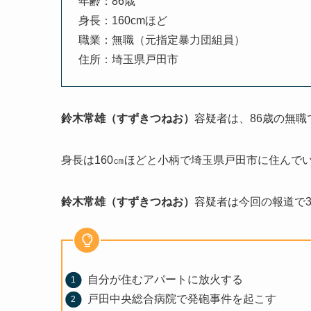
年齢：86歳
身長：160cmほど
職業：無職（元指定暴力団組員）
住所：埼玉県戸田市
鈴木常雄（すずきつねお）
容疑者は、86歳の無
身長は160㎝ほどと小柄で埼玉県戸田市に住んで
鈴木常雄（すずきつねお）
容疑者は今回の報道で
自分が住むアパートに放火する
戸田中央総合病院で発砲事件を起こす