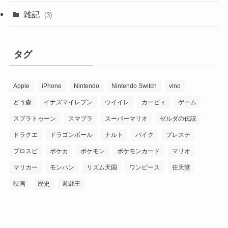
雑記
(3)
タグ
Apple
iPhone
Nintendo
Nintendo Switch
vino
どう森
イナズマイレブン
ウイイレ
カービィ
ゲーム
スプラトゥーン
スマブラ
スーパーマリオ
ゼルダの伝説
ドラクエ
ドラゴンボール
ナルト
バイク
プレステ
プロスピ
ポケカ
ポケモン
ポケモンカード
マリオ
マリカー
モンハン
リズム天国
ワンピース
任天堂
映画
歴史
遊戯王