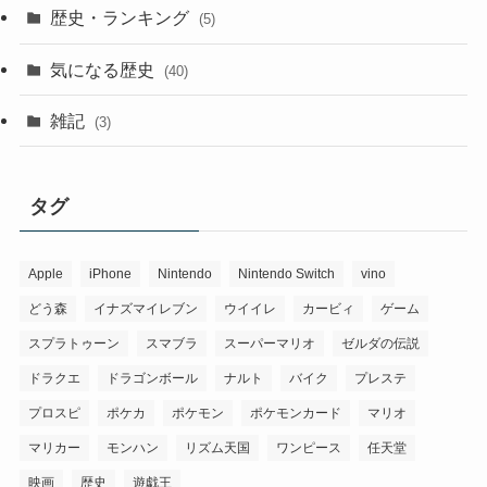
歴史・ランキング
(5)
気になる歴史
(40)
雑記
(3)
タグ
Apple
iPhone
Nintendo
Nintendo Switch
vino
どう森
イナズマイレブン
ウイイレ
カービィ
ゲーム
スプラトゥーン
スマブラ
スーパーマリオ
ゼルダの伝説
ドラクエ
ドラゴンボール
ナルト
バイク
プレステ
プロスピ
ポケカ
ポケモン
ポケモンカード
マリオ
マリカー
モンハン
リズム天国
ワンピース
任天堂
映画
歴史
遊戯王