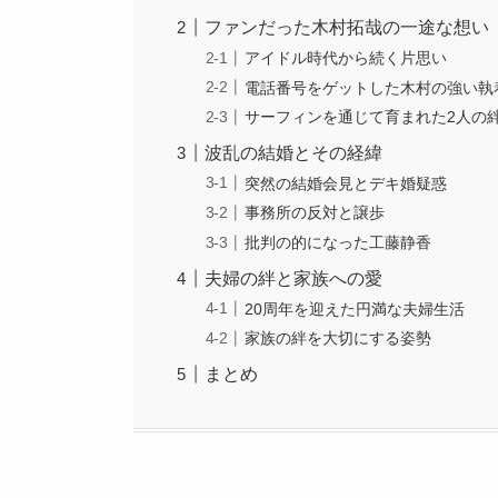
ファンだった木村拓哉の一途な想い
アイドル時代から続く片思い
電話番号をゲットした木村の強い執
サーフィンを通じて育まれた2人の
波乱の結婚とその経緯
突然の結婚会見とデキ婚疑惑
事務所の反対と譲歩
批判の的になった工藤静香
夫婦の絆と家族への愛
20周年を迎えた円満な夫婦生活
家族の絆を大切にする姿勢
まとめ