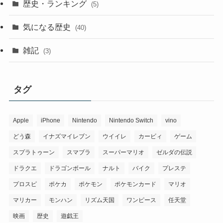
歴史・ランキング
(5)
気になる歴史
(40)
雑記
(3)
タグ
Apple
iPhone
Nintendo
Nintendo Switch
vino
どう森
イナズマイレブン
ウイイレ
カービィ
ゲーム
スプラトゥーン
スマブラ
スーパーマリオ
ゼルダの伝説
ドラクエ
ドラゴンボール
ナルト
バイク
プレステ
プロスピ
ポケカ
ポケモン
ポケモンカード
マリオ
マリカー
モンハン
リズム天国
ワンピース
任天堂
映画
歴史
遊戯王