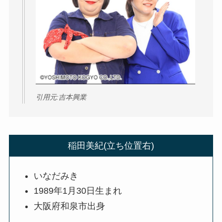
引用元:吉本興業
稲田美紀(立ち位置右)
いなだみき
1989年1月30日生まれ
大阪府和泉市出身