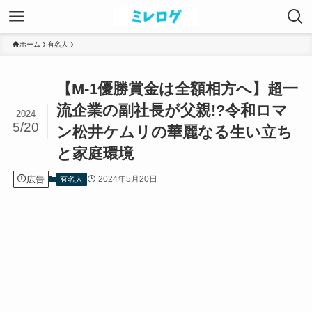
ホーム
有名人
【M-1優勝賞金は全額相方へ】超一
流企業の副社長が父親!?令和ロマ
2024
5/20
ン松井ケムリの華麗なる生い立ち
と家庭環境
広告
2024年5月20日
有名人