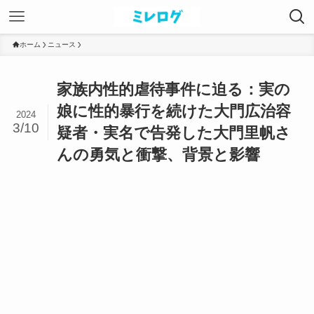
ホーム
ニュース
家族内性的虐待事件に迫る：実の
娘に性的暴行を続けた大門広治容
2024
3/10
疑者・実名で告発した大門里帆さ
んの勇気と衝撃、背景と影響