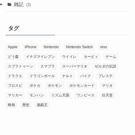
雑記
(3)
タグ
Apple
iPhone
Nintendo
Nintendo Switch
vino
どう森
イナズマイレブン
ウイイレ
カービィ
ゲーム
スプラトゥーン
スマブラ
スーパーマリオ
ゼルダの伝説
ドラクエ
ドラゴンボール
ナルト
バイク
プレステ
プロスピ
ポケカ
ポケモン
ポケモンカード
マリオ
マリカー
モンハン
リズム天国
ワンピース
任天堂
映画
歴史
遊戯王