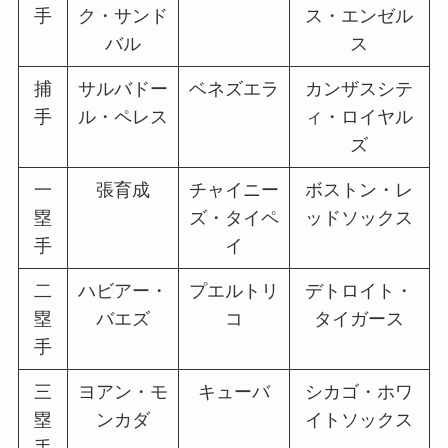
手
ク・サンド
ス・エンゼル
バル
ス
捕
サルバドー
ベネズエラ
カンザスシテ
手
ル・ペレス
ィ・ロイヤル
ズ
一
張育成
チャイニー
ボストン・レ
塁
ズ・タイペ
ッドソックス
手
イ
二
ハビアー・
プエルトリ
デトロイト・
塁
バエズ
コ
タイガース
手
三
ヨアン・モ
キューバ
シカゴ・ホワ
塁
ンカダ
イトソックス
手