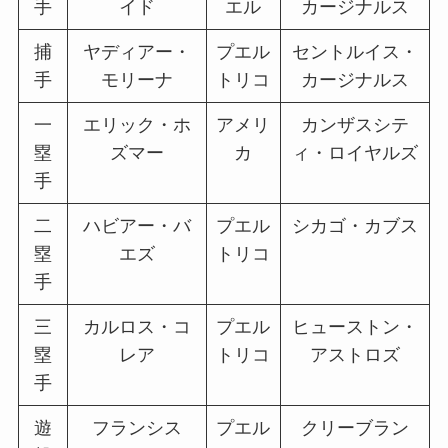
手
イド
エル
カージナルス
捕
ヤディアー・
プエル
セントルイス・
手
モリーナ
トリコ
カージナルス
一
エリック・ホ
アメリ
カンザスシテ
塁
ズマー
カ
ィ・ロイヤルズ
手
二
ハビアー・バ
プエル
シカゴ・カブス
塁
エズ
トリコ
手
三
カルロス・コ
プエル
ヒューストン・
塁
レア
トリコ
アストロズ
手
遊
フランシス
プエル
クリーブラン