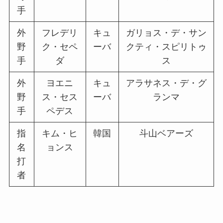
手
外
フレデリ
キュ
ガリョス・デ・サン
野
ク・セペ
ーバ
クティ・スピリトゥ
手
ダ
ス
外
ヨエニ
キュ
アラサネス・デ・グ
野
ス・セス
ーバ
ランマ
手
ペデス
指
キム・ヒ
韓国
斗山ベアーズ
名
ョンス
打
者