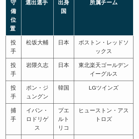
守
選出選手
出身
所属チーム
備
国
位
置
投
松坂大輔
日本
ボストン・レッドソ
手
ックス
投
岩隈久志
日本
東北楽天ゴールデン
手
イーグルス
投
ポン・ジ
韓国
LGツインズ
手
ュングン
捕
イバン・
プエ
ヒューストン・アス
手
ロドリゲ
ルト
トロズ
ス
リコ