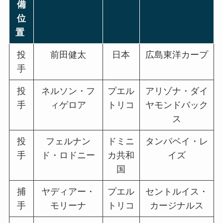
備
位
置
投
前田健太
日本
広島東洋カープ
手
投
ネルソン・フ
プエル
アリゾナ・ダイ
手
ィゲロア
トリコ
ヤモンドバック
ス
投
フェルナン
ドミニ
タンパベイ・レ
手
ド・ロドニー
カ共和
イズ
国
捕
ヤディアー・
プエル
セントルイス・
手
モリーナ
トリコ
カージナルス