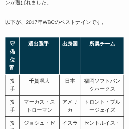
ンが選ばれました。
以下が、2017年WBCのベストナインです。
守
選出選手
出身国
所属チーム
備
位
置
投
千賀滉大
日本
福岡ソフトバン
手
クホークス
投
マーカス・ス
アメリ
トロント・ブル
手
トローマン
カ
ージェイズ
投
ジョシュ・ゼ
イスラ
セントルイス・