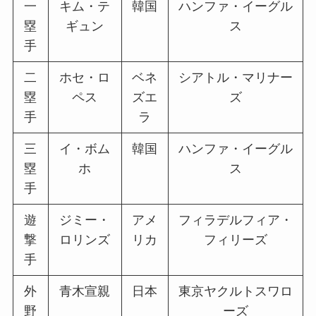
一
キム・テ
韓国
ハンファ・イーグル
塁
ギュン
ス
手
二
ホセ・ロ
ベネ
シアトル・マリナー
塁
ペス
ズエ
ズ
手
ラ
三
イ・ボム
韓国
ハンファ・イーグル
塁
ホ
ス
手
遊
ジミー・
アメ
フィラデルフィア・
撃
ロリンズ
リカ
フィリーズ
手
外
青木宣親
日本
東京ヤクルトスワロ
野
ーズ