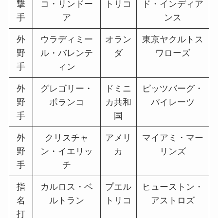
撃
コ・リンドー
トリコ
ド・インディア
手
ア
ンス
外
ウラディミー
オラン
東京ヤクルトス
野
ル・バレンテ
ダ
ワローズ
手
ィン
外
グレゴリー・
ドミニ
ピッツバーグ・
野
ポランコ
カ共和
パイレーツ
手
国
外
クリスチャ
アメリ
マイアミ・マー
野
ン・イエリッ
カ
リンズ
手
チ
指
カルロス・ベ
プエル
ヒューストン・
名
ルトラン
トリコ
アストロズ
打