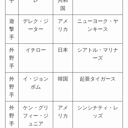
手
レ
共和
国
遊
デレク・ジ
アメ
ニューヨーク・ヤ
撃
ーター
リカ
ンキース
手
外
イチロー
日本
シアトル・マリナ
野
ーズ
手
外
イ・ジョン
韓国
起亜タイガース
野
ボム
手
外
ケン・グリ
アメ
シンシナティ・レ
野
フィー・ジ
リカ
ッズ
手
ュニア