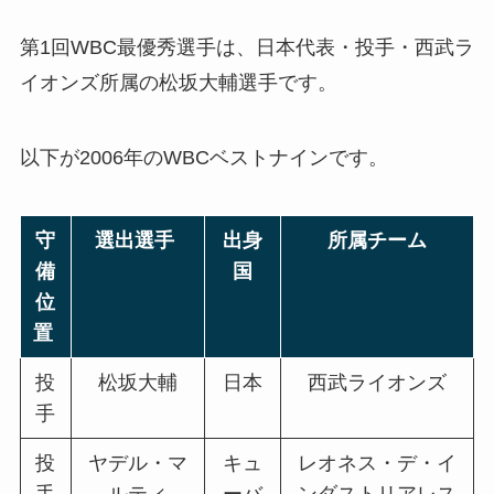
第1回WBC最優秀選手は、日本代表・投手・西武ラ
イオンズ所属の松坂大輔選手です。
以下が2006年のWBCベストナインです。
守
選出選手
出身
所属チーム
備
国
位
置
投
松坂大輔
日本
西武ライオンズ
手
投
ヤデル・マ
キュ
レオネス・デ・イ
手
ルティ
ーバ
ンダストリアレス