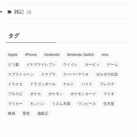
雑記
(3)
タグ
Apple
iPhone
Nintendo
Nintendo Switch
vino
どう森
イナズマイレブン
ウイイレ
カービィ
ゲーム
スプラトゥーン
スマブラ
スーパーマリオ
ゼルダの伝説
ドラクエ
ドラゴンボール
ナルト
バイク
プレステ
プロスピ
ポケカ
ポケモン
ポケモンカード
マリオ
マリカー
モンハン
リズム天国
ワンピース
任天堂
映画
歴史
遊戯王